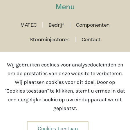
Menu
MATEC
Bedrijf
Componenten
Stoominjectoren
Contact
Contact
Wij gebruiken cookies voor analysedoeleinden en
om de prestaties van onze website te verbeteren.
Tel:
+31(0)343 785630
Wij plaatsen cookies voor dit doel. Door op
Email:
info@matec.nl
"Cookies toestaan" te klikken, stemt u ermee in dat
een dergelijke cookie op uw eindapparaat wordt
geplaatst.
© MATEC 1987-2025
Cookies toestaan