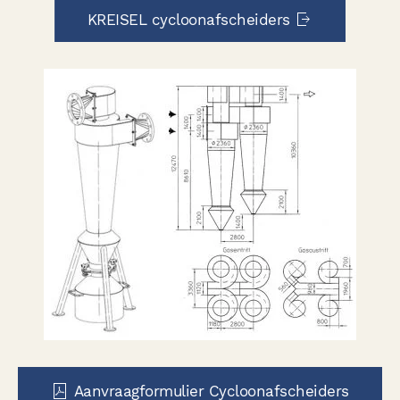
KREISEL cycloonafscheiders
Aanvraagformulier Cycloonafscheiders