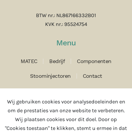
BTW nr.: NL867166332B01
KVK nr.: 95524754
Menu
MATEC
Bedrijf
Componenten
Stoominjectoren
Contact
Contact
Wij gebruiken cookies voor analysedoeleinden en
om de prestaties van onze website te verbeteren.
Tel:
+31(0)343 785630
Wij plaatsen cookies voor dit doel. Door op
Email:
info@matec.nl
"Cookies toestaan" te klikken, stemt u ermee in dat