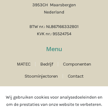
3953CH Maarsbergen
Nederland
BTW nr.: NL867166332B01
KVK nr.: 95524754
Menu
MATEC
Bedrijf
Componenten
Stoominjectoren
Contact
Contact
Wij gebruiken cookies voor analysedoeleinden en
om de prestaties van onze website te verbeteren.
Tel:
+31(0)343 785630